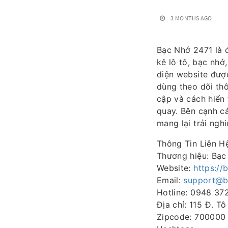
3 MONTHS AGO
Bạc Nhớ 2471 là 
kê lô tô, bạc nhớ
diện website được
dùng theo dõi th
cập và cách hiển 
quay. Bên cạnh c
mang lại trải ngh
Thông Tin Liên H
Thương hiệu: Bạc
Website:
https:/
Email:
support@b
Hotline: 0948 37
Địa chỉ: 115 Đ. T
Zipcode: 700000