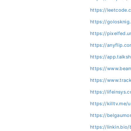
https://leetcode
https://goloskni
https://pixelfed
https://anyflip.
https://app.talk
https://www.bea
https://www.trac
https://lifeinsy
https://killtv.me
https://belgaumo
https://linkin.b