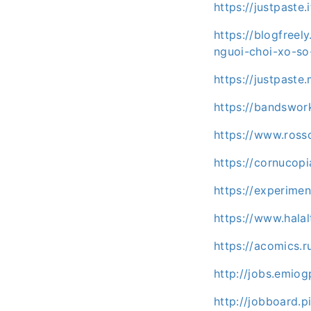
https://justpaste.i
https://blogfree
nguoi-choi-xo-so
https://justpaste
https://bandswor
https://www.ros
https://cornucop
https://experime
https://www.hala
https://acomics.
http://jobs.emio
http://jobboard.