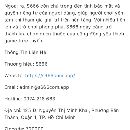
Ngoài ra, S666 còn chú trọng đến tính bảo mật và
quyền riêng tư của người dùng, giúp người chơi yên
tâm khi tham gia giải trí trên nền tảng. Với nhiều tiện
ích và trò chơi phong phú, S666 ngày càng trở
thành lựa chọn quen thuộc của cộng đồng yêu thích
game trực tuyến.
Thông Tin Liên Hệ
Thương hiệu: S666
Website:
https://s666com.app/
Email: admin@s666com.app
Hotline: 0974 218 663
Địa chỉ: 125 Đ. Nguyễn Thị Minh Khai, Phường Bến
Thành, Quận 1, TP. Hồ Chí Minh
Zipcode: 700000