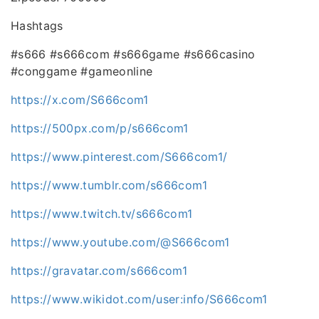
Hashtags
#s666 #s666com #s666game #s666casino
#conggame #gameonline
https://x.com/S666com1
https://500px.com/p/s666com1
https://www.pinterest.com/S666com1/
https://www.tumblr.com/s666com1
https://www.twitch.tv/s666com1
https://www.youtube.com/@S666com1
https://gravatar.com/s666com1
https://www.wikidot.com/user:info/S666com1