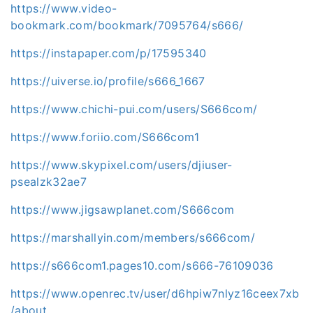
https://www.video-
bookmark.com/bookmark/7095764/s666/
https://instapaper.com/p/17595340
https://uiverse.io/profile/s666_1667
https://www.chichi-pui.com/users/S666com/
https://www.foriio.com/S666com1
https://www.skypixel.com/users/djiuser-
psealzk32ae7
https://www.jigsawplanet.com/S666com
https://marshallyin.com/members/s666com/
https://s666com1.pages10.com/s666-76109036
https://www.openrec.tv/user/d6hpiw7nlyz16ceex7xb
/about