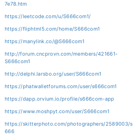
7e78.htm
https://leetcode.com/u/S666com1/
https://fliphtml5.com/home/S666com1
https://manylink.co/@S666com1
http://forum.cncprovn.com/members/421661-
S666com1
http://delphi.larsbo.org/user/S666com1
https://phatwalletforums.com/user/s666com1
https://dapp.orvium.io/profile/s666com-app
https://www.moshpyt.com/user/S666com1
https://skitterphoto.com/photographers/2589003/s
666