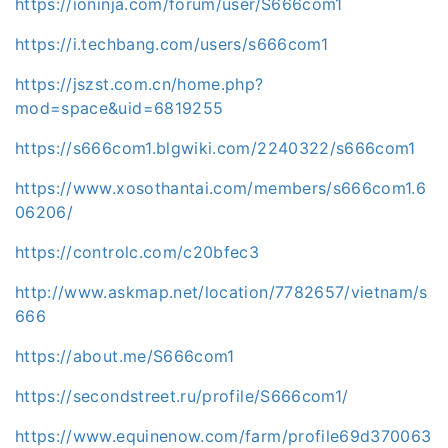
https://ioninja.com/forum/user/S666com1
https://i.techbang.com/users/s666com1
https://jszst.com.cn/home.php?
mod=space&uid=6819255
https://s666com1.blgwiki.com/2240322/s666com1
https://www.xosothantai.com/members/s666com1.6
06206/
https://controlc.com/c20bfec3
http://www.askmap.net/location/7782657/vietnam/s
666
https://about.me/S666com1
https://secondstreet.ru/profile/S666com1/
https://www.equinenow.com/farm/profile69d370063