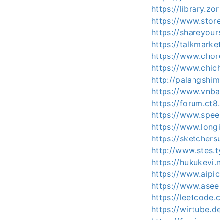
https://library.z
https://www.stor
https://shareyour
https://talkmark
https://www.chor
https://www.chich
http://palangshi
https://www.vnb
https://forum.ct
https://www.spee
https://www.longi
https://sketchers
http://www.stes.
https://hukukevi.
https://www.aip
https://www.asee
https://leetcode.
https://wirtube.d