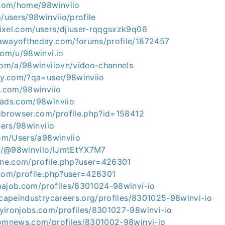
5.com/home/98winviio
p/users/98winviio/profile
ixel.com/users/djiuser-rqqgsxzk9q06
awayoftheday.com/forums/profile/1872457
com/u/98winvi.io
.com/a/98winviiovn/video-channels
aky.com/?qa=user/98winviio
s.com/98winviio
oads.com/98winviio
icbrowser.com/profile.php?id=158412
sers/98winviio
com/Users/a98winviio
.in/@98winviio/lJmtEtYX7M7
igne.com/profile.php?user=426301
.com/profile.php?user=426301
majob.com/profiles/8301024-98winvi-io
scapeindustrycareers.org/profiles/8301025-98winvi-io
yironjobs.com/profiles/8301027-98winvi-io
domnews.com/profiles/8301002-98winvi-io