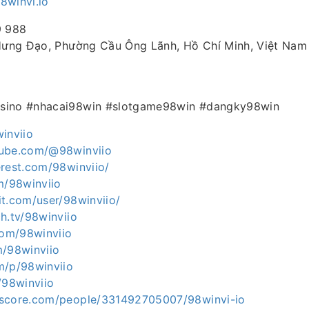
8winvi.io
9 988
 Hưng Đạo, Phường Cầu Ông Lãnh, Hồ Chí Minh, Việt Nam
sino #nhacai98win #slotgame98win #dangky98win
inviio
tube.com/@98winviio
erest.com/98winviio/
m/98winviio
it.com/user/98winviio/
h.tv/98winviio
com/98winviio
m/98winviio
m/p/98winviio
/98winviio
kscore.com/people/331492705007/98winvi-io