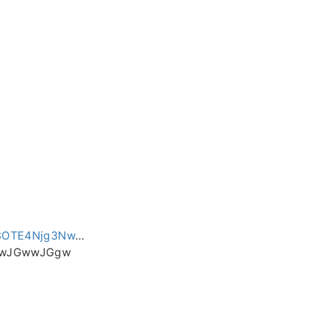
c3OTE4Njg3Nw
…
YwJGwwJGgw