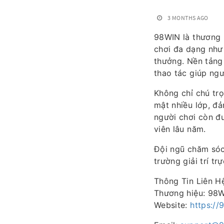
3 MONTHS AGO
98WIN là thương h
chơi đa dạng như 
thưởng. Nền tảng 
thao tác giúp ngư
Không chỉ chú tr
mật nhiều lớp, đ
người chơi còn đ
viên lâu năm.
Đội ngũ chăm sóc
trường giải trí t
Thông Tin Liên H
Thương hiệu: 98
Website:
https://