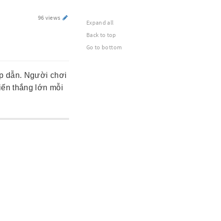
96 views
Expand all
Back to top
Go to bottom
hấp dẫn. Người chơi
iến thắng lớn mỗi