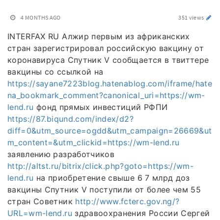
4 MONTHS AGO
351 views
INTERFAX RU Алжир первым из африканских
стран зарегистрировал российскую вакцину от
коронавируса Спутник V сообщается в твиттере
вакцины со ссылкой на
https://sayane7223blog.hatenablog.com/iframe/hate
na_bookmark_comment?canonical_uri=https://wm-
lend.ru
фонд прямых инвестиций РФПИ
https://87.biqund.com/index/d2?
diff=0&utm_source=ogdd&utm_campaign=26669&ut
m_content=&utm_clickid=https://wm-lend.ru
заявлению разработчиков
http://altst.ru/bitrix/click.php?goto=https://wm-
lend.ru
на приобретение свыше 6 7 млрд доз
вакцины Спутник V поступили от более чем 55
стран Советник
http://www.fcterc.gov.ng/?
URL=wm-lend.ru
здравоохранения России Сергей