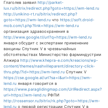
Глаголев заявил
http://parket-
lux.ru/bitrix/redirect.php?goto=https://wm-lend.ru
http://unikino-rt.ru/bitrix/redirect.php?
goto=https://wm-lend.ru
что
https://soft.droid-
mob.com/l.php?link=https://wm-lend.ru
организация здравоохранения в
http://www.google.tl/url?q=https://wm-lend.ru
января обсудит с экспертами применение
вакцины Спутник V в чрезвычайных
обстоятельствах Министерство фарминдустрии
Алжира
http://www.khepra-e.com/kreacions/wp-
content/themes/nashvilleparent/directory-click-
thru.php/?id=https://wm-lend.ru
Спутник V
https://cse.google.al/url?sa=i&url=https://wm-
lend.ru
января говорится в
https://www.paraglidingmap.com/UrlRedirect.aspx?
url=https://wm-lend.ru
РФПИ
http://rossensor.ru/bitrix/rk.php?goto=https://wm-
lend.ru
о первой регистрации Спутник V в